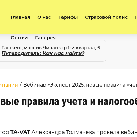
Главная
О нас
Тарифы
Страховой полис
Статьи
Галерея
Ташкент, массив Чиланзор 1-й квартал, 6
Путеводитель: Как нас найти?
омпании
/
Вебинар «Экспорт 2025: новые правила уче
овые правила учета и налого
ктор
TA-VAT
Александра Толмачева провела веби